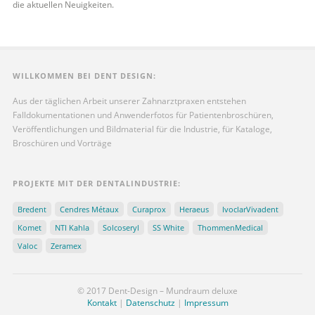
die aktuellen Neuigkeiten.
WILLKOMMEN BEI DENT DESIGN:
Aus der täglichen Arbeit unserer Zahnarztpraxen entstehen
Falldokumentationen und Anwenderfotos für Patientenbroschüren,
Veröffentlichungen und Bildmaterial für die Industrie, für Kataloge,
Broschüren und Vorträge
PROJEKTE MIT DER DENTALINDUSTRIE:
Bredent
Cendres Métaux
Curaprox
Heraeus
IvoclarVivadent
Komet
NTI Kahla
Solcoseryl
SS White
ThommenMedical
Valoc
Zeramex
© 2017 Dent-Design – Mundraum deluxe
Kontakt
|
Datenschutz
|
Impressum