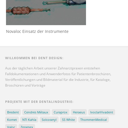
Novaloc Einsatz der Instrumente
WILLKOMMEN BEI DENT DESIGN:
Aus der täglichen Arbeit unserer Zahnarztpraxen entstehen
Falldokumentationen und Anwenderfotos für Patientenbroschüren,
Veröffentlichungen und Bildmaterial für die Industrie, für Kataloge,
Broschüren und Vorträge
PROJEKTE MIT DER DENTALINDUSTRIE:
Bredent
Cendres Métaux
Curaprox
Heraeus
IvoclarVivadent
Komet
NTI Kahla
Solcoseryl
SS White
ThommenMedical
Valoc
Zeramex