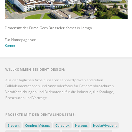
Firmensitz der Firma Gerb.Brasseler Komet in Lemgo
Zur Homepage von
Komet
WILLKOMMEN BEI DENT DESIGN:
Aus der täglichen Arbeit unserer Zahnarztpraxen entstehen
Falldokumentationen und Anwenderfotos für Patientenbroschüren,
Veröffentlichungen und Bildmaterial für die Industrie, für Kataloge,
Broschüren und Vorträge
PROJEKTE MIT DER DENTALINDUSTRIE:
Bredent
Cendres Métaux
Curaprox
Heraeus
IvoclarVivadent