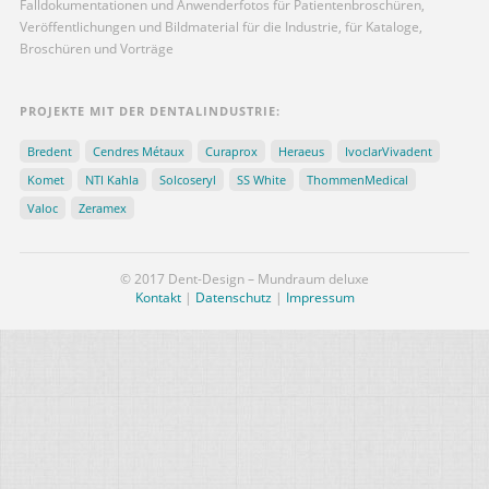
Falldokumentationen und Anwenderfotos für Patientenbroschüren,
Veröffentlichungen und Bildmaterial für die Industrie, für Kataloge,
Broschüren und Vorträge
PROJEKTE MIT DER DENTALINDUSTRIE:
Bredent
Cendres Métaux
Curaprox
Heraeus
IvoclarVivadent
Komet
NTI Kahla
Solcoseryl
SS White
ThommenMedical
Valoc
Zeramex
© 2017 Dent-Design – Mundraum deluxe
Kontakt
|
Datenschutz
|
Impressum