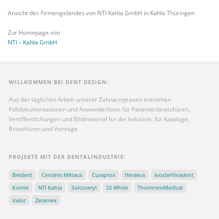
Ansicht des Firmengeländes von NTI Kahla GmbH in Kahla Thüringen
Zur Homepage von
NTI – Kahla GmbH
WILLKOMMEN BEI DENT DESIGN:
Aus der täglichen Arbeit unserer Zahnarztpraxen entstehen
Falldokumentationen und Anwenderfotos für Patientenbroschüren,
Veröffentlichungen und Bildmaterial für die Industrie, für Kataloge,
Broschüren und Vorträge
PROJEKTE MIT DER DENTALINDUSTRIE:
Bredent
Cendres Métaux
Curaprox
Heraeus
IvoclarVivadent
Komet
NTI Kahla
Solcoseryl
SS White
ThommenMedical
Valoc
Zeramex