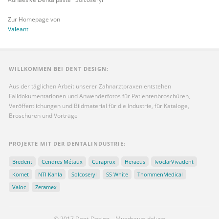
Zur Homepage von
Valeant
WILLKOMMEN BEI DENT DESIGN:
Aus der täglichen Arbeit unserer Zahnarztpraxen entstehen
Falldokumentationen und Anwenderfotos für Patientenbroschüren,
Veröffentlichungen und Bildmaterial für die Industrie, für Kataloge,
Broschüren und Vorträge
PROJEKTE MIT DER DENTALINDUSTRIE:
Bredent
Cendres Métaux
Curaprox
Heraeus
IvoclarVivadent
Komet
NTI Kahla
Solcoseryl
SS White
ThommenMedical
Valoc
Zeramex
© 2017 Dent-Design – Mundraum deluxe