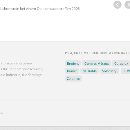
 Lichtenstein bei einem Opinionleadertreffen 2003
PROJEKTE MIT DER DENTALINDUSTR
rztpraxen entstehen
Bredent
Cendres Métaux
Curaprox
 für Patientenbroschüren,
Komet
NTI Kahla
Solcoseryl
SS W
die Industrie, für Kataloge,
Zeramex
xe