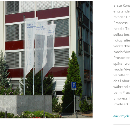
Erste Kont
entstanden
mit der G
Empress i
hat die T
selbst bes
Fotografie
verstärkte
IvoclarViv
Prospekte
später wur
IvoclarViv
Veröffentl
das Labor
während d
beim Prax
Empress II
involviert.
alle Projek