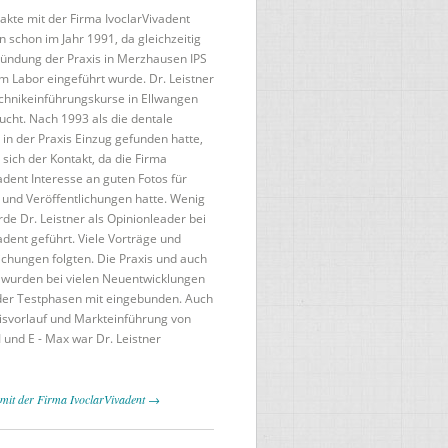
akte mit der Firma IvoclarVivadent
 schon im Jahr 1991, da gleichzeitig
ründung der Praxis in Merzhausen IPS
m Labor eingeführt wurde. Dr. Leistner
echnikeinführungskurse in Ellwangen
ucht. Nach 1993 als die dentale
 in der Praxis Einzug gefunden hatte,
 sich der Kontakt, da die Firma
adent Interesse an guten Fotos für
 und Veröffentlichungen hatte. Wenig
de Dr. Leistner als Opinionleader bei
adent geführt. Viele Vorträge und
ichungen folgten. Die Praxis und auch
 wurden bei vielen Neuentwicklungen
er Testphasen mit eingebunden. Auch
isvorlauf und Markteinführung von
 und E - Max war Dr. Leistner
t mit der Firma IvoclarVivadent →