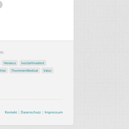
IE:
Heraeus
IvoclarVivadent
hite
ThommenMedical
Valoc
Kontakt
|
Datenschutz
|
Impressum